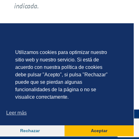
indicada.
Utilizamos cookies para optimizar nuestro
sitio web y nuestro servicio. Si está de
acuerdo con nuestra política de cookies
debe pulsar "Acepto", si pulsa "Rechazar"
puede que se pierdan algunas
funcionalidades de la página o no se
visualice correctamente.
Leer más
Rechazar
Aceptar
Aviso legal
|
Política de privacidad
|
Política de Cookies